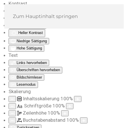
Kontrast
Farben umkehren
Zum Hauptinhalt springen
Monochrom
Dunkler Kontrast
Heller Kontrast
Niedrige Sättigung
Hohe Sättigung
Text
Links hervorheben
Überschriften hervorheben
Bildschirmleser
Lesemodus
Skalierung
Inhaltsskalierung
100
%
Schriftgröße
100
%
Aa
Zeilenhöhe
100
%
Buchstabenabstand
100
%
Zurücksetzen