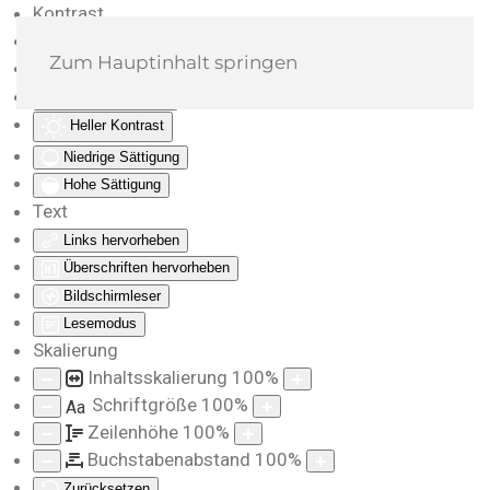
Kontrast
Farben umkehren
Zum Hauptinhalt springen
Monochrom
Dunkler Kontrast
Heller Kontrast
Niedrige Sättigung
Hohe Sättigung
Text
Links hervorheben
Überschriften hervorheben
Bildschirmleser
Lesemodus
Skalierung
Inhaltsskalierung
100
%
Schriftgröße
100
%
Aa
Zeilenhöhe
100
%
Buchstabenabstand
100
%
Zurücksetzen