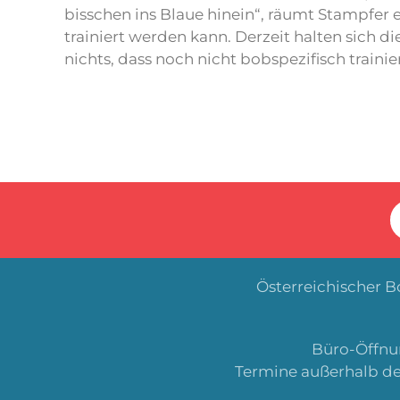
bisschen ins Blaue hinein“, räumt Stampfer
trainiert werden kann. Derzeit halten sich di
nichts, dass noch nicht bobspezifisch traini
Österreichischer 
Büro-Öffnun
Termine außerhalb de