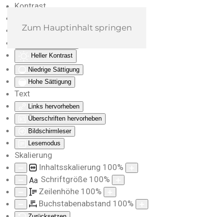
Kontrast
Farben umkehren
Zum Hauptinhalt springen
Monochrom
Dunkler Kontrast
Heller Kontrast
Niedrige Sättigung
Hohe Sättigung
Text
Links hervorheben
Überschriften hervorheben
Bildschirmleser
Lesemodus
Skalierung
Inhaltsskalierung
100
%
Schriftgröße
100
%
Aa
Zeilenhöhe
100
%
Buchstabenabstand
100
%
Zurücksetzen