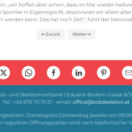
 ein, „wir hoffen aber schon, dass im Mai wieder ha
e Sportler in Eigenregie fit, absolvieren vor allem alt
ert werden kann. Das hat noch Zeit“, führt der Nationa
Zurück
Weiter
Bob- und Skeletonverband | Eduard-Bodem-Gasse 8/3 
Tel.: +43 676 70 111 21 - email:
office@bobskeleton.at
gszeiten: Dienstag bis Donnerstag jeweils von 09:00 
r regulären Öffnungszeiten sind nach telefonischer 