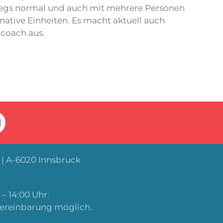
lbwegs normal und auch mit mehrere Personen
ernative Einheiten. Es macht aktuell auch
lcoach aus.
| A-6020 Innsbruck
– 14:00 Uhr.
Vereinbarung möglich.