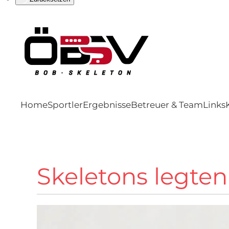
Home
Sportler
Ergebnisse
Betreuer & Team
Links
Skeletons legten