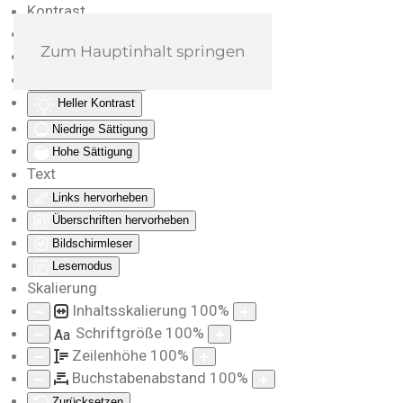
Kontrast
Farben umkehren
Zum Hauptinhalt springen
Monochrom
Dunkler Kontrast
Heller Kontrast
Niedrige Sättigung
Hohe Sättigung
Text
Links hervorheben
Überschriften hervorheben
Bildschirmleser
Lesemodus
Skalierung
Inhaltsskalierung
100
%
Schriftgröße
100
%
Aa
Zeilenhöhe
100
%
Buchstabenabstand
100
%
Zurücksetzen