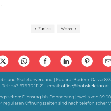
.
Zurück
Weiter
Bob- und Skeletonverband | Eduard-Bodem-Gasse 8/3 
Tel.: +43 676 70 111 21 - email:
office@bobskeleton.at
gszeiten: Dienstag bis Donnerstag jeweils von 09:00 
r regulären Öffnungszeiten sind nach telefonischer 