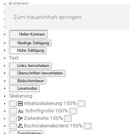
Kontrast
Farben umkehren
Zum Hauptinhalt springen
Monochrom
Dunkler Kontrast
Heller Kontrast
Niedrige Sättigung
Hohe Sättigung
Text
Links hervorheben
Überschriften hervorheben
Bildschirmleser
Lesemodus
Skalierung
Inhaltsskalierung
100
%
Schriftgröße
100
%
Aa
Zeilenhöhe
100
%
Buchstabenabstand
100
%
Zurücksetzen