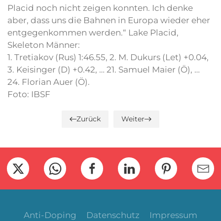
Placid noch nicht zeigen konnten. Ich denke
aber, dass uns die Bahnen in Europa wieder eher
entgegenkommen werden.“ Lake Placid,
Skeleton Männer:
1. Tretiakov (Rus) 1:46.55, 2. M. Dukurs (Let) +0.04,
3. Keisinger (D) +0.42, … 21. Samuel Maier (Ö), …
24. Florian Auer (Ö).
Foto: IBSF
Zurück
Weiter
Anti-Doping
Datenschutz
Impressum