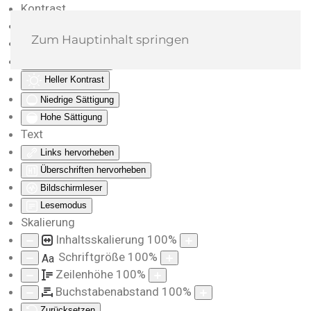
Kontrast
Farben umkehren
Zum Hauptinhalt springen
Monochrom
Dunkler Kontrast
Heller Kontrast
Niedrige Sättigung
Hohe Sättigung
Text
Links hervorheben
Überschriften hervorheben
Bildschirmleser
Lesemodus
Skalierung
Inhaltsskalierung
100
%
Schriftgröße
100
%
Aa
Zeilenhöhe
100
%
Buchstabenabstand
100
%
Zurücksetzen