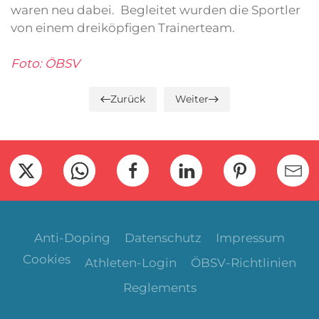
waren neu dabei. Begleitet wurden die Sportler
von einem dreiköpfigen Trainerteam.
Foto: ÖBSV
Zurück
Weiter
Anti-Doping
Datenschutz
Impressum
Cookies
Athleten-Login
ÖBSV-Richtlinien
Reglements