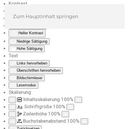
Kontrast
Farben umkehren
Zum Hauptinhalt springen
Monochrom
Dunkler Kontrast
Heller Kontrast
Niedrige Sättigung
Hohe Sättigung
Text
Links hervorheben
Überschriften hervorheben
Bildschirmleser
Lesemodus
Skalierung
Inhaltsskalierung
100
%
Schriftgröße
100
%
Aa
Zeilenhöhe
100
%
Buchstabenabstand
100
%
Zurücksetzen