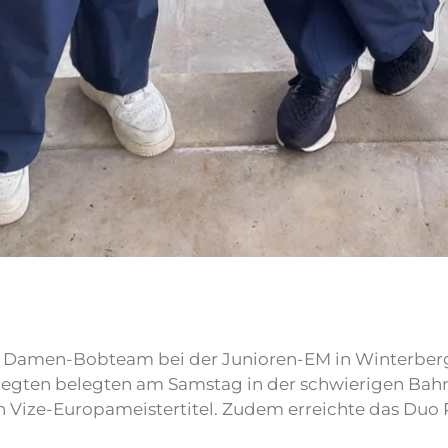
he Damen-Bobteam bei der Junioren-EM in Winterberg:
egten belegten am Samstag in der schwierigen Bahn 
en Vize-Europameistertitel. Zudem erreichte das Duo