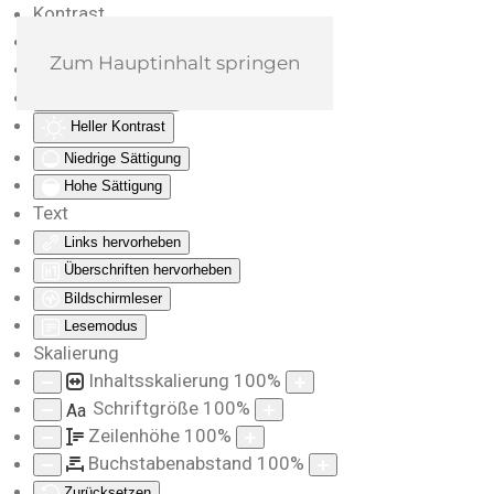
Kontrast
Farben umkehren
Zum Hauptinhalt springen
Monochrom
Dunkler Kontrast
Heller Kontrast
Niedrige Sättigung
Hohe Sättigung
Text
Links hervorheben
Überschriften hervorheben
Bildschirmleser
Lesemodus
Skalierung
Inhaltsskalierung
100
%
Schriftgröße
100
%
Aa
Zeilenhöhe
100
%
Buchstabenabstand
100
%
Zurücksetzen