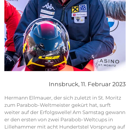
Innsbruck,
11. Februar 2023
Hermann Ellmauer, der sich zuletzt in St. Moritz
zum Parabob-Weltmeister gekürt hat, surft
weiter auf der Erfolgswelle! Am Samstag gewann
er den ersten von zwei Parabob-Weltcups in
Lillehammer mit acht Hundertstel Vorsprung auf