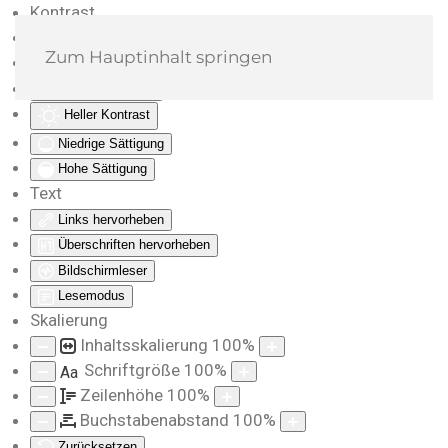
Kontrast
Farben umkehren
Zum Hauptinhalt springen
Monochrom
Dunkler Kontrast
Heller Kontrast
Niedrige Sättigung
Hohe Sättigung
Text
Links hervorheben
Überschriften hervorheben
Bildschirmleser
Lesemodus
Skalierung
Inhaltsskalierung
100
%
Schriftgröße
100
%
Aa
Zeilenhöhe
100
%
Buchstabenabstand
100
%
Zurücksetzen