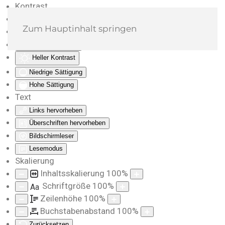
Kontrast
Farben umkehren
Zum Hauptinhalt springen
Monochrom
Dunkler Kontrast
Heller Kontrast
Niedrige Sättigung
Hohe Sättigung
Text
Links hervorheben
Überschriften hervorheben
Bildschirmleser
Lesemodus
Skalierung
Inhaltsskalierung
100
%
Schriftgröße
100
%
Aa
Zeilenhöhe
100
%
Buchstabenabstand
100
%
Zurücksetzen