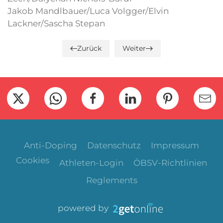
Jakob Mandlbauer/Luca Volgger/Elvin
Lackner/Sascha Stepan
Zurück
Weiter
Anti-Doping
Datenschutz
Impressum
Cookies
Athleten-Login
ÖBSV-Richtlinien
Reglements
powered by