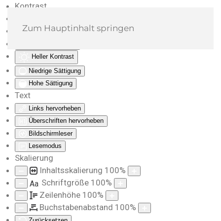
Kontrast
Farben umkehren
Zum Hauptinhalt springen
Monochrom
Dunkler Kontrast
Heller Kontrast
Niedrige Sättigung
Hohe Sättigung
Text
Links hervorheben
Überschriften hervorheben
Bildschirmleser
Lesemodus
Skalierung
Inhaltsskalierung
100
%
Schriftgröße
100
%
Aa
Zeilenhöhe
100
%
Buchstabenabstand
100
%
Zurücksetzen