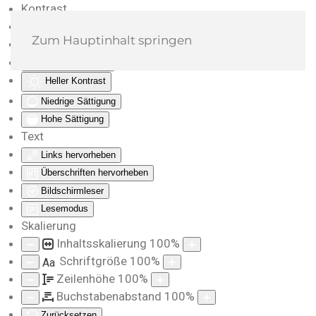
Kontrast
Farben umkehren
Zum Hauptinhalt springen
Monochrom
Dunkler Kontrast
Heller Kontrast
Niedrige Sättigung
Hohe Sättigung
Text
Links hervorheben
Überschriften hervorheben
Bildschirmleser
Lesemodus
Skalierung
Inhaltsskalierung
100
%
Schriftgröße
100
%
Aa
Zeilenhöhe
100
%
Buchstabenabstand
100
%
Zurücksetzen