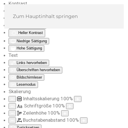
Kontrast
Farben umkehren
Zum Hauptinhalt springen
Monochrom
Dunkler Kontrast
Heller Kontrast
Niedrige Sättigung
Hohe Sättigung
Text
Links hervorheben
Überschriften hervorheben
Bildschirmleser
Lesemodus
Skalierung
Inhaltsskalierung
100
%
Schriftgröße
100
%
Aa
Zeilenhöhe
100
%
Buchstabenabstand
100
%
Zurücksetzen