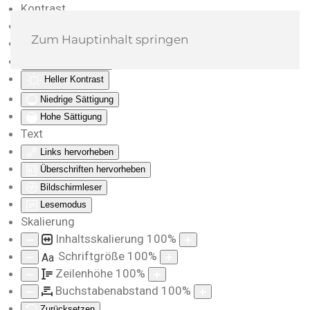
Kontrast
Farben umkehren
Zum Hauptinhalt springen
Monochrom
Dunkler Kontrast
Heller Kontrast
Niedrige Sättigung
Hohe Sättigung
Text
Links hervorheben
Überschriften hervorheben
Bildschirmleser
Lesemodus
Skalierung
Inhaltsskalierung
100
%
Schriftgröße
100
%
Aa
Zeilenhöhe
100
%
Buchstabenabstand
100
%
Zurücksetzen