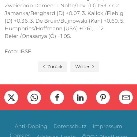
Zweierbob Damen: 1. Nolte/Levi (D) 1:53.77, 2.
Jamanka/Berghard (D) +0.07, 3. Kalicki/Fiebig
(D) +0.36. 3. De Bruin/Bujnowski (Kan) +0.60, 5.
Humphries/Hoffmann (USA) +0.61, … 12.
Beierl/Onasanya (Ö) +1.05.
Foto: IBSF
Zurück
Weiter
Anti-Doping
Datenschutz
Impressum
Cookies