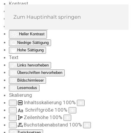
Kontrast
Farben umkehren
Zum Hauptinhalt springen
Monochrom
Dunkler Kontrast
Heller Kontrast
Niedrige Sättigung
Hohe Sättigung
Text
Links hervorheben
Überschriften hervorheben
Bildschirmleser
Lesemodus
Skalierung
Inhaltsskalierung
100
%
Schriftgröße
100
%
Aa
Zeilenhöhe
100
%
Buchstabenabstand
100
%
Zurücksetzen