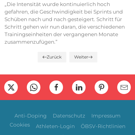
„Die Intensität wurde kontinuierlich hoch
gefahren, die Geschwindigkeit bei Sprints und
Schüben nach und nach gesteigert. Schritt für
Schritt gehen wir nun daran, die verschiedenen
Trainingseinheiten der vergangenen Monate
zusammenzufügen.”
Zurück
Weiter
Anti-Doping
Datenschutz
Impressum
Cookies
Athleten-Login
ÖBSV-Richtlinien