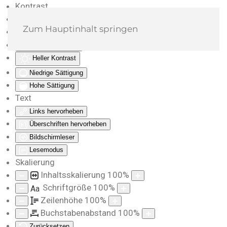
Kontrast
Farben umkehren
Zum Hauptinhalt springen
Monochrom
Dunkler Kontrast
Heller Kontrast
Niedrige Sättigung
Hohe Sättigung
Text
Links hervorheben
Überschriften hervorheben
Bildschirmleser
Lesemodus
Skalierung
Inhaltsskalierung
100
%
Schriftgröße
100
%
Aa
Zeilenhöhe
100
%
Buchstabenabstand
100
%
Zurücksetzen