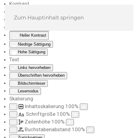
Kontrast
Farben umkehren
Zum Hauptinhalt springen
Monochrom
Dunkler Kontrast
Heller Kontrast
Niedrige Sättigung
Hohe Sättigung
Text
Links hervorheben
Überschriften hervorheben
Bildschirmleser
Lesemodus
Skalierung
Inhaltsskalierung
100
%
Schriftgröße
100
%
Aa
Zeilenhöhe
100
%
Buchstabenabstand
100
%
Zurücksetzen