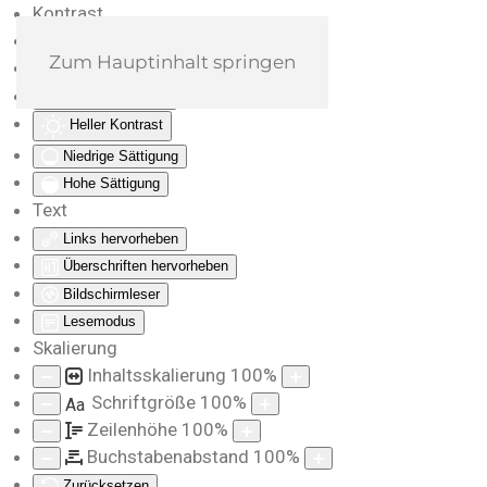
Kontrast
Farben umkehren
Zum Hauptinhalt springen
Monochrom
Dunkler Kontrast
Heller Kontrast
Niedrige Sättigung
Hohe Sättigung
Text
Links hervorheben
Überschriften hervorheben
Bildschirmleser
Lesemodus
Skalierung
Inhaltsskalierung
100
%
Schriftgröße
100
%
Aa
Zeilenhöhe
100
%
Buchstabenabstand
100
%
Zurücksetzen