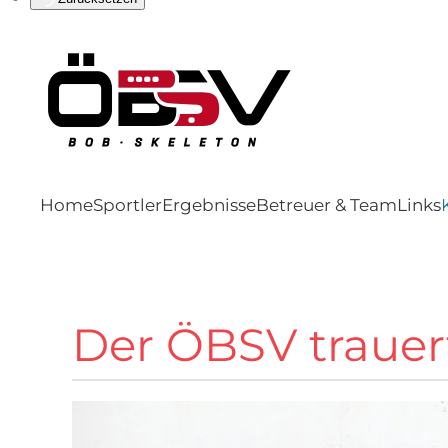
Home
Sportler
Ergebnisse
Betreuer & Team
Links
Der ÖBSV traue