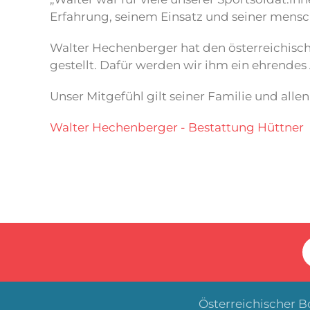
Erfahrung, seinem Einsatz und seiner mensch
Walter Hechenberger hat den österreichisch
gestellt. Dafür werden wir ihm ein ehrend
Unser Mitgefühl gilt seiner Familie und alle
Walter Hechenberger - Bestattung Hüttner
Österreichischer 