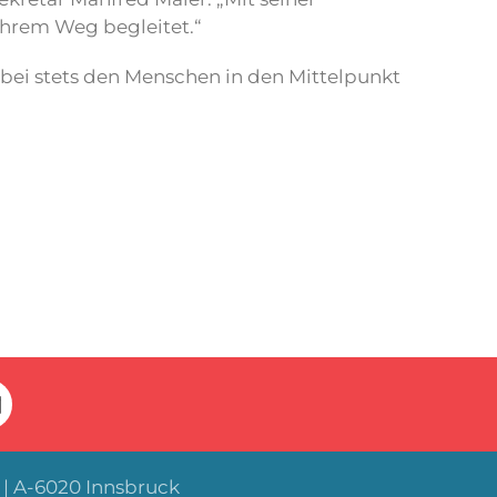
 ihrem Weg begleitet.“
abei stets den Menschen in den Mittelpunkt
| A-6020 Innsbruck