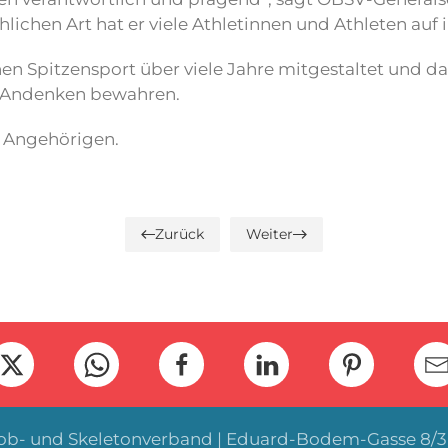
lichen Art hat er viele Athletinnen und Athleten auf
en Spitzensport über viele Jahre mitgestaltet und d
es Andenken bewahren.
n Angehörigen.
Zurück
Weiter
Bob- und Skeletonverband | Eduard-Bodem-Gasse 8/3 