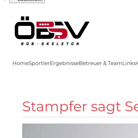
Home
Sportler
Ergebnisse
Betreuer & Team
Links
Stampfer sagt S