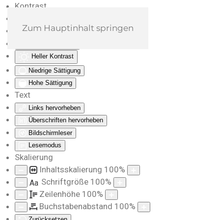
Kontrast
Farben umkehren
Zum Hauptinhalt springen
Monochrom
Dunkler Kontrast
Heller Kontrast
Niedrige Sättigung
Hohe Sättigung
Text
Links hervorheben
Überschriften hervorheben
Bildschirmleser
Lesemodus
Skalierung
Inhaltsskalierung
100
%
Schriftgröße
100
%
Aa
Zeilenhöhe
100
%
Buchstabenabstand
100
%
Zurücksetzen