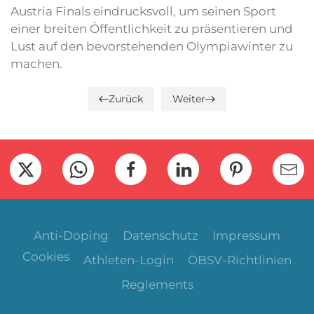
Austria Finals eindrucksvoll, um seinen Sport
einer breiten Öffentlichkeit zu präsentieren und
Lust auf den bevorstehenden Olympiawinter zu
machen.
Zurück
Weiter
Anti-Doping
Datenschutz
Impressum
Cookies
Athleten-Login
ÖBSV-Richtlinien
Reglements