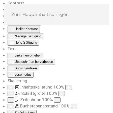
Kontrast
Farben umkehren
Zum Hauptinhalt springen
Monochrom
Dunkler Kontrast
Heller Kontrast
Niedrige Sättigung
Hohe Sättigung
Text
Links hervorheben
Überschriften hervorheben
Bildschirmleser
Lesemodus
Skalierung
Inhaltsskalierung
100
%
Schriftgröße
100
%
Aa
Zeilenhöhe
100
%
Buchstabenabstand
100
%
Zurücksetzen