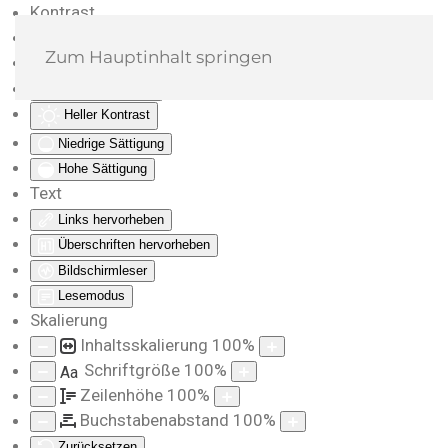
Kontrast
Farben umkehren
Zum Hauptinhalt springen
Monochrom
Dunkler Kontrast
Heller Kontrast
Niedrige Sättigung
Hohe Sättigung
Text
Links hervorheben
Überschriften hervorheben
Bildschirmleser
Lesemodus
Skalierung
Inhaltsskalierung
100
%
Schriftgröße
100
%
Aa
Zeilenhöhe
100
%
Buchstabenabstand
100
%
Zurücksetzen