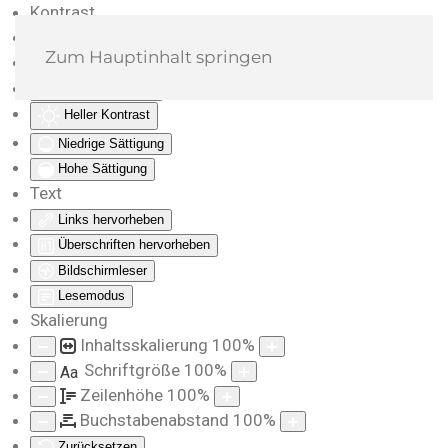
Kontrast
Farben umkehren
Zum Hauptinhalt springen
Monochrom
Dunkler Kontrast
Heller Kontrast
Niedrige Sättigung
Hohe Sättigung
Text
Links hervorheben
Überschriften hervorheben
Bildschirmleser
Lesemodus
Skalierung
Inhaltsskalierung
100
%
Schriftgröße
100
%
Aa
Zeilenhöhe
100
%
Buchstabenabstand
100
%
Zurücksetzen