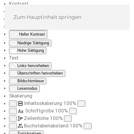
Kontrast
Farben umkehren
Zum Hauptinhalt springen
Monochrom
Dunkler Kontrast
Heller Kontrast
Niedrige Sättigung
Hohe Sättigung
Text
Links hervorheben
Überschriften hervorheben
Bildschirmleser
Lesemodus
Skalierung
Inhaltsskalierung
100
%
Schriftgröße
100
%
Aa
Zeilenhöhe
100
%
Buchstabenabstand
100
%
Zurücksetzen