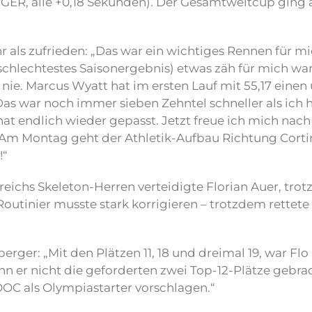
(GER, alle +0,18 Sekunden). Der Gesamtweltcup ging 
 als zufrieden: „Das war ein wichtiges Rennen für mic
chlechtestes Saisonergebnis) etwas zäh für mich war.
 nie. Marcus Wyatt hat im ersten Lauf mit 55,17 einen
Das war noch immer sieben Zehntel schneller als ich h
 hat endlich wieder gepasst. Jetzt freue ich mich na
 Am Montag geht der Athletik-Aufbau Richtung Cortin
!“
ichs Skeleton-Herren verteidigte Florian Auer, trotz
Routinier musste stark korrigieren – trotzdem rettete 
ger: „Mit den Plätzen 11, 18 und dreimal 19, war Flo i
enn er nicht die geforderten zwei Top-12-Plätze gebra
OC als Olympiastarter vorschlagen.“