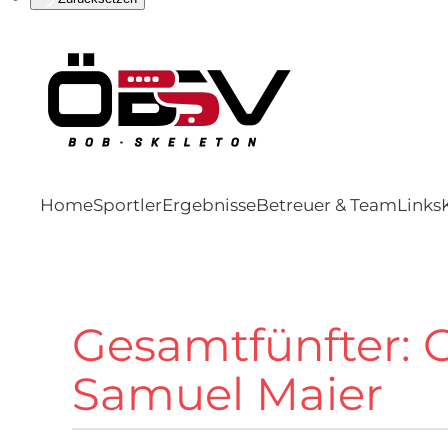
Home
Sportler
Ergebnisse
Betreuer & Team
Links
Gesamtfünfter: 
Samuel Maier