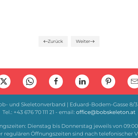
Zurück
Weiter
Bob- und Skeletonverband | Eduard-Bodem-Gasse 8/3 
Tel.: +43 676 70 111 21 - email:
office@bobskeleton.at
gszeiten: Dienstag bis Donnerstag jeweils von 09:00 
r regulären Öffnungszeiten sind nach telefonischer 