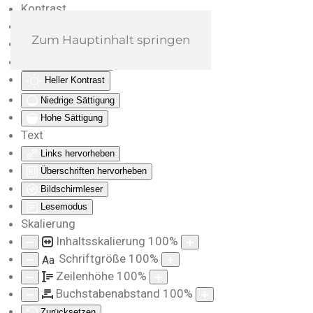
Kontrast
Farben umkehren
Zum Hauptinhalt springen
Monochrom
Dunkler Kontrast
Heller Kontrast
Niedrige Sättigung
Hohe Sättigung
Text
Links hervorheben
Überschriften hervorheben
Bildschirmleser
Lesemodus
Skalierung
Inhaltsskalierung
100
%
Schriftgröße
100
%
Aa
Zeilenhöhe
100
%
Buchstabenabstand
100
%
Zurücksetzen