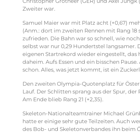
Christopher Grotheer (GER) und Axel Jungk 
Zweiter war.
Samuel Maier war mit Platz acht (+0,67) mehr
(Anm.: dort im zweiten Rennen mit Rang 18 s
zufrieden. Die Bahn war so schnell, wie noch
selbst war nur 0,29 Hundertstel langsamer. 
eigenen Startrekord wieder eingestellt, das
daheim. Aufs Essen und ein bisschen Pause.
schon. Alles, was jetzt kommt, ist ein Zuckerl
Den zweiten Olympia-Quotenplatz für Österre
Lauf. Der Schlitten sprang aus der Spur, der 
Am Ende blieb Rang 21 (+2,35).
Skeleton-Nationalteamtrainer Michael Grünber
hatte er einige sehr gute Teilzeiten. Auch w
des Bob- und Skeletonverbandes ihn beim Ö