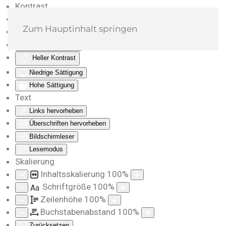
Kontrast
Farben umkehren
Zum Hauptinhalt springen
Monochrom
Dunkler Kontrast
Heller Kontrast
Niedrige Sättigung
Hohe Sättigung
Text
Links hervorheben
Überschriften hervorheben
Bildschirmleser
Lesemodus
Skalierung
Inhaltsskalierung
100
%
Schriftgröße
100
%
Aa
Zeilenhöhe
100
%
Buchstabenabstand
100
%
Zurücksetzen