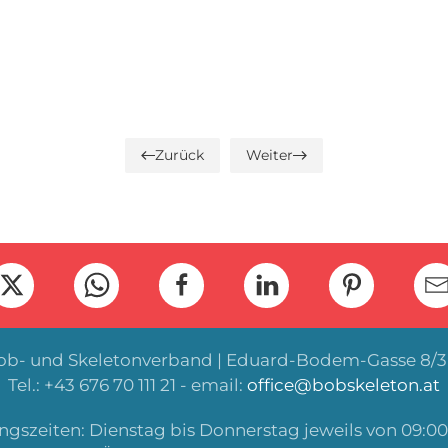
Zurück
Weiter
Bob- und Skeletonverband | Eduard-Bodem-Gasse 8/3 
Tel.: +43 676 70 111 21 - email:
office@bobskeleton.at
gszeiten: Dienstag bis Donnerstag jeweils von 09:00 