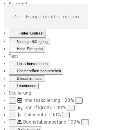
Kontrast
Farben umkehren
Zum Hauptinhalt springen
Monochrom
Dunkler Kontrast
Heller Kontrast
Niedrige Sättigung
Hohe Sättigung
Text
Links hervorheben
Überschriften hervorheben
Bildschirmleser
Lesemodus
Skalierung
Inhaltsskalierung
100
%
Schriftgröße
100
%
Aa
Zeilenhöhe
100
%
Buchstabenabstand
100
%
Zurücksetzen