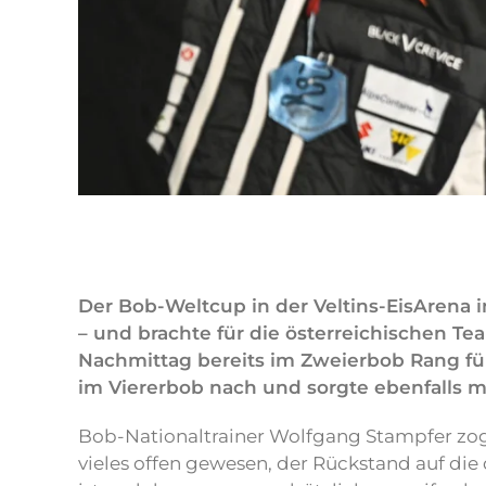
Der Bob-Weltcup in der Veltins-EisAren
– und brachte für die österreichischen T
Nachmittag bereits im Zweierbob Rang fü
im Viererbob nach und sorgte ebenfalls m
Bob-Nationaltrainer Wolfgang Stampfer zog
vieles offen gewesen, der Rückstand auf di