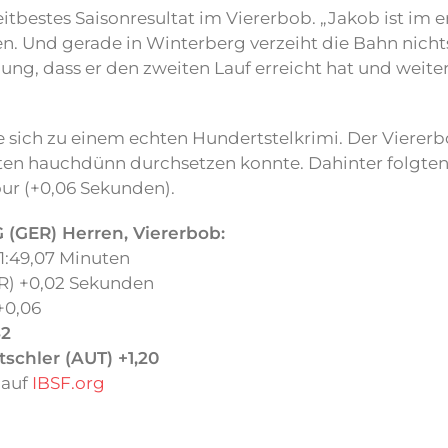
itbestes Saisonresultat im Viererbob. „Jakob ist im er
en. Und gerade in Winterberg verzeiht die Bahn nichts
cklung, dass er den zweiten Lauf erreicht hat und we
e sich zu einem echten Hundertstelkrimi. Der Viere
inuten hauchdünn durchsetzen konnte. Dahinter folgt
r (+0,06 Sekunden).
 (GER)
Herren, Viererbob:
1:49,07 Minuten
R) +0,02 Sekunden
+0,06
42
schler (AUT) +1,20
s
auf
IBSF.org