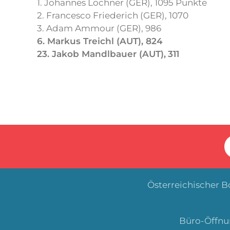
1. Johannes Lochner (GER), 1095 Punkte
2. Francesco Friederich (GER), 1070
3. Adam Ammour (GER), 986
6. Markus Treichl (AUT), 824
23. Jakob Mandlbauer (AUT),
311
Österreichischer 
Büro-Öffnun