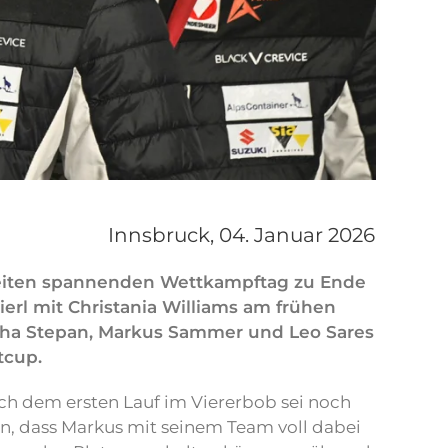
Innsbruck,
04. Januar 2026
weiten spannenden Wettkampftag zu Ende
erl mit Christania Williams am frühen
scha Stepan, Markus Sammer und Leo Sares
tcup.
ch dem ersten Lauf im Viererbob sei noch
n, dass Markus mit seinem Team voll dabei