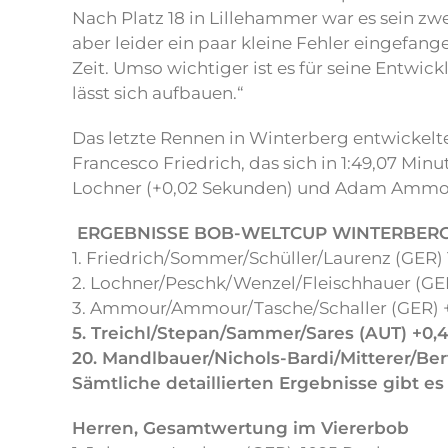
Nach Platz 18 in Lillehammer war es sein zwe
aber leider ein paar kleine Fehler eingefang
Zeit. Umso wichtiger ist es für seine Entwi
lässt sich aufbauen.“
Das letzte Rennen in Winterberg entwickelt
Francesco Friedrich, das sich in 1:49,07 M
Lochner (+0,02 Sekunden) und Adam Ammou
ERGEBNISSE BOB-WELTCUP WINTERBERG
1. Friedrich/Sommer/Schüller/Laurenz (GER) 
2. Lochner/Peschk/Wenzel/Fleischhauer (GE
3. Ammour/Ammour/Tasche/Schaller (GER) 
5. Treichl/Stepan/Sammer/Sares (AUT) +0,
20. Mandlbauer/Nichols-Bardi/Mitterer/Bert
Sämtliche detaillierten Ergebnisse gibt e
Herren, Gesamtwertung im Viererbob