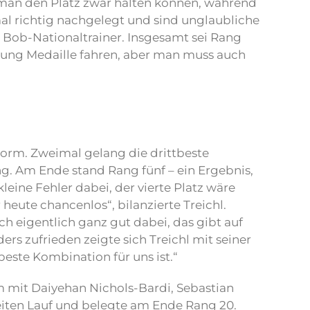
 man den Platz zwar halten können, während
mal richtig nachgelegt und sind unglaubliche
 Bob-Nationaltrainer. Insgesamt sei Rang
htung Medaille fahren, aber man muss auch
Form. Zweimal gelang die drittbeste
ng. Am Ende stand Rang fünf – ein Ergebnis,
leine Fehler dabei, der vierte Platz wäre
eute chancenlos“, bilanzierte Treichl.
ch eigentlich ganz gut dabei, das gibt auf
rs zufrieden zeigte sich Treichl mit seiner
beste Kombination für uns ist.“
mit Daiyehan Nichols-Bardi, Sebastian
zweiten Lauf und belegte am Ende Rang 20.