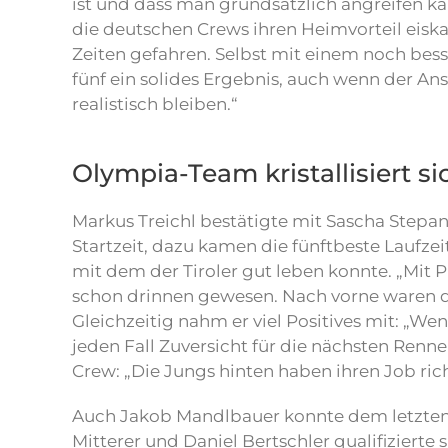
ist und dass man grundsätzlich angreifen k
die deutschen Crews ihren Heimvorteil eiska
Zeiten gefahren. Selbst mit einem noch bes
fünf ein solides Ergebnis, auch wenn der An
realistisch bleiben.“
Olympia-Team kristallisiert s
Markus Treichl bestätigte mit Sascha Stepa
Startzeit, dazu kamen die fünftbeste Laufze
mit dem der Tiroler gut leben konnte. „Mit Pl
schon drinnen gewesen. Nach vorne waren die
Gleichzeitig nahm er viel Positives mit: „We
jeden Fall Zuversicht für die nächsten Renn
Crew: „Die Jungs hinten haben ihren Job rich
Auch Jakob Mandlbauer konnte dem letzten
Mitterer und Daniel Bertschler qualifizierte