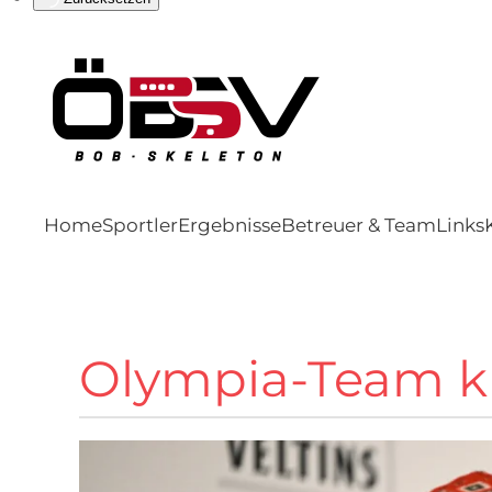
Home
Sportler
Ergebnisse
Betreuer & Team
Links
Olympia-Team kri