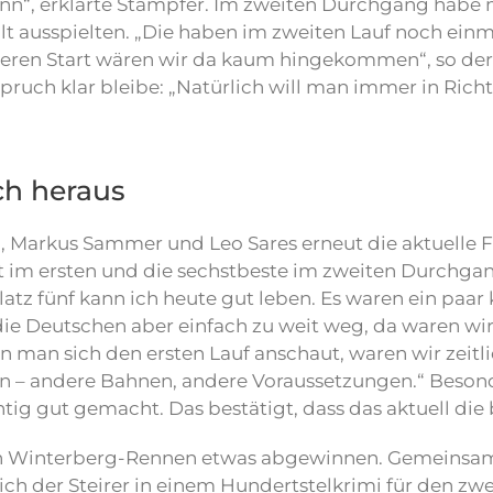
ann“, erklärte Stampfer. Im zweiten Durchgang habe
lt ausspielten. „Die haben im zweiten Lauf noch ein
seren Start wären wir da kaum hingekommen“, so der
spruch klar bleibe: „Natürlich will man immer in Ric
ich heraus
n, Markus Sammer und Leo Sares erneut die aktuelle 
it im ersten und die sechstbeste im zweiten Durchga
atz fünf kann ich heute gut leben. Es waren ein paar k
 Deutschen aber einfach zu weit weg, da waren wir h
nn man sich den ersten Lauf anschaut, waren wir zeitli
en – andere Bahnen, andere Voraussetzungen.“ Besonde
tig gut gemacht. Das bestätigt, dass das aktuell die 
 Winterberg-Rennen etwas abgewinnen. Gemeinsam 
 sich der Steirer in einem Hundertstelkrimi für den 