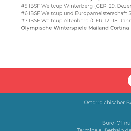
#5 IBSF Weltcup Winterberg (GER, 29. Dezem
#6 IBSF Weltcup und Europameisterschaft St. 
#7 IBSF Weltcup Altenberg (GER, 12.-18. Jän
Olympische Winterspiele Mailand Cortina (
Österreichischer 
Büro-Öffnun
Termine außerhalb de