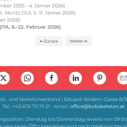
ber 2025 - 4. Jänner 2026)
Moritz (SUI, 5.-11. Jänner 2026)
ner 2026)
ITA, 6.-22. Februar 2026)
Zurück
Weiter
Bob- und Skeletonverband | Eduard-Bodem-Gasse 8/3 
Tel.: +43 676 70 111 21 - email:
office@bobskeleton.at
gszeiten: Dienstag bis Donnerstag jeweils von 09:00 
r regulären Öffnungszeiten sind nach telefonischer 