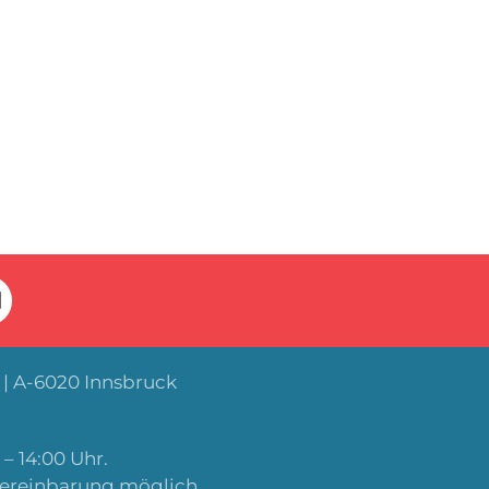
| A-6020 Innsbruck
– 14:00 Uhr.
Vereinbarung möglich.