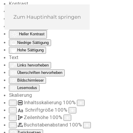
Kontrast
Farben umkehren
Zum Hauptinhalt springen
Monochrom
Dunkler Kontrast
Heller Kontrast
Niedrige Sättigung
Hohe Sättigung
Text
Links hervorheben
Überschriften hervorheben
Bildschirmleser
Lesemodus
Skalierung
Inhaltsskalierung
100
%
Schriftgröße
100
%
Aa
Zeilenhöhe
100
%
Buchstabenabstand
100
%
Zurücksetzen