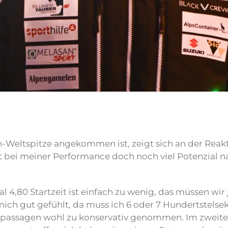
n-Weltspitze angekommen ist, zeigt sich an der Reakt
 bei meiner Performance doch noch viel Potenzial na
l 4,80 Startzeit ist einfach zu wenig, das müssen wir 
 mich gut gefühlt, da muss ich 6 oder 7 Hundertstelse
lgepassagen wohl zu konservativ genommen. Im zweit