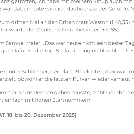
ganz getroffen, ich habe mit meinem Setup auch mit 
z war dabei heute wirklich das höchste der Gefühle. M
 zum dritten Mal an den Briten Matt Weston (1:40,35
er wurde der Deutsche Felix Kiesinger (+ 0,85).
 Samuel Maier: „Das war heute nicht sein bester Ta
gut. Dafür ist die Top-8-Platzierung nicht schlecht. 
ander Schlintner, der Platz 19 belegte: „Alex war im 
erzielt, obwohl er die letzten Kurven wieder verhaut h
nummer 32 ins Rennen gehen musste, zieht Grünberger
ht einfach mit hohen Startnummern.“
T, 18. bis 20. Dezember 2025)