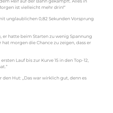
dem Reif auf der Bahn gekämpft. Alles in
orgen ist vielleicht mehr drin!“
) mit unglaublichen 0,82 Sekunden Vorsprung
g, er hatte beim Starten zu wenig Spannung
Er hat morgen die Chance zu zeigen, dass er
ersten Lauf bis zur Kurve 15 in den Top-12,
at.“
 den Hut: „Das war wirklich gut, denn es