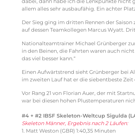
dabei, dann habe ich die Lenkpunkte nicht 
allem alles sehr ausbaufähig. Ein achter Plat
Der Sieg ging im dritten Rennen der Saison
auf dessen Teamkollegen Marcus Wyatt. Dritt
Nationalteamtrainer Michael Grünberger zum
in den Beinen, die Fahrten waren auch nicht 
das viel besser kann.“
Einen Aufwärtstrend sieht Grünberger bei Alex
im zweiten Lauf hat er die siebentbeste Zeit 
Vor Rang 21 von Florian Auer, der mit Start
war bei diesen hohen Plustemperaturen nic
#4 + #2 IBSF Skeleton-Weltcup Sigulda (LA
Skeleton Männer, Ergebnis nach 2 Läufen:
1. Matt Weston (GBR) 1:40,35 Minuten