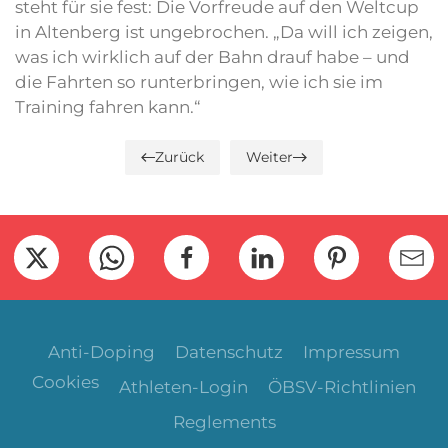
steht für sie fest: Die Vorfreude auf den Weltcup
in Altenberg ist ungebrochen. „Da will ich zeigen,
was ich wirklich auf der Bahn drauf habe – und
die Fahrten so runterbringen, wie ich sie im
Training fahren kann.“
Zurück
Weiter
Anti-Doping
Datenschutz
Impressum
Cookies
Athleten-Login
ÖBSV-Richtlinien
Reglements