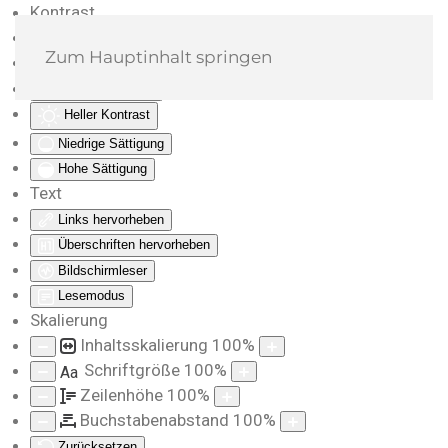
Kontrast
Farben umkehren
Zum Hauptinhalt springen
Monochrom
Dunkler Kontrast
Heller Kontrast
Niedrige Sättigung
Hohe Sättigung
Text
Links hervorheben
Überschriften hervorheben
Bildschirmleser
Lesemodus
Skalierung
Inhaltsskalierung
100
%
Schriftgröße
100
%
Aa
Zeilenhöhe
100
%
Buchstabenabstand
100
%
Zurücksetzen