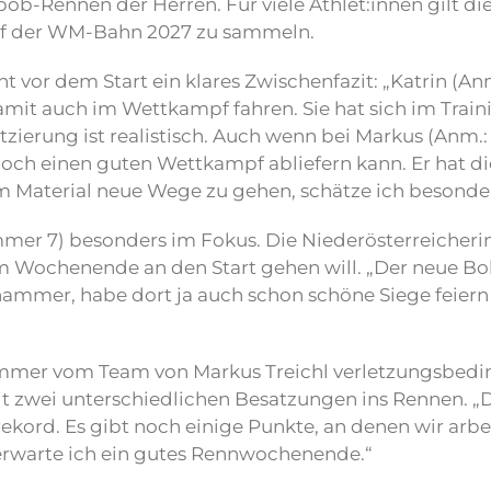
b-Rennen der Herren. Für viele Athlet:innen gilt di
f der WM-Bahn 2027 zu sammeln.
 vor dem Start ein klares Zwischenfazit: „Katrin (Anm
mit auch im Wettkampf fahren. Sie hat sich im Trai
tzierung ist realistisch. Auch wenn bei Markus (Anm.:
ennoch einen guten Wettkampf abliefern kann. Er hat d
im Material neue Wege zu gehen, schätze ich besonder
mmer 7) besonders im Fokus. Die Niederösterreicheri
 Wochenende an den Start gehen will. „Der neue Bob 
llehammer, habe dort ja auch schon schöne Siege feie
mmer vom Team von Markus Treichl verletzungsbedin
 zwei unterschiedlichen Besatzungen ins Rennen. „Die
ekord. Es gibt noch einige Punkte, an denen wir ar
 erwarte ich ein gutes Rennwochenende.“