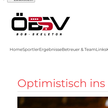
Home
Sportler
Ergebnisse
Betreuer & Team
Links
Optimistisch i