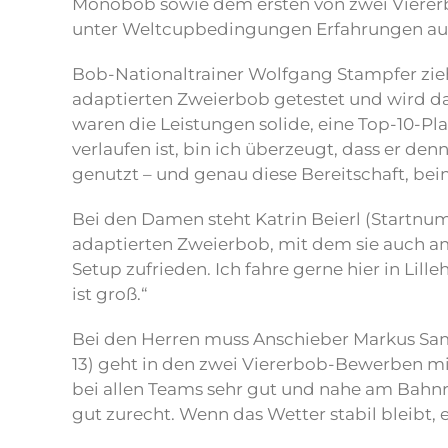
Monobob sowie dem ersten von zwei Viererbo
unter Weltcupbedingungen Erfahrungen au
Bob-Nationaltrainer Wolfgang Stampfer zieht
adaptierten Zweierbob getestet und wird da
waren die Leistungen solide, eine Top-10-Pla
verlaufen ist, bin ich überzeugt, dass er d
genutzt – und genau diese Bereitschaft, be
Bei den Damen steht Katrin Beierl (Startnu
adaptierten Zweierbob, mit dem sie auch am
Setup zufrieden. Ich fahre gerne hier in Li
ist groß.“
Bei den Herren muss Anschieber Markus Sa
13) geht in den zwei Viererbob-Bewerben mit
bei allen Teams sehr gut und nahe am Bahnr
gut zurecht. Wenn das Wetter stabil bleibt,