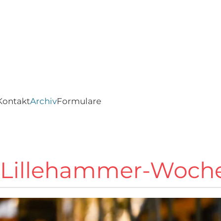
Kontakt
Archiv
Formulare
ns Lillehammer-Woc