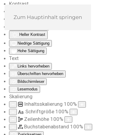
Kontrast
Farben umkehren
Zum Hauptinhalt springen
Monochrom
Dunkler Kontrast
Heller Kontrast
Niedrige Sättigung
Hohe Sättigung
Text
Links hervorheben
Überschriften hervorheben
Bildschirmleser
Lesemodus
Skalierung
Inhaltsskalierung
100
%
Schriftgröße
100
%
Aa
Zeilenhöhe
100
%
Buchstabenabstand
100
%
Zurücksetzen