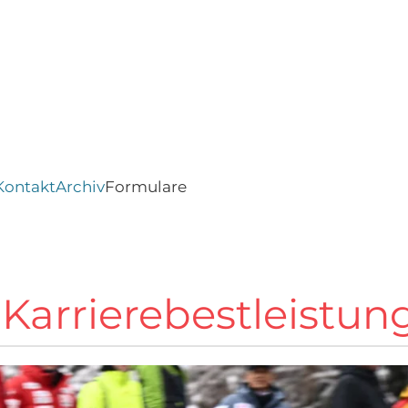
Kontakt
Archiv
Formulare
Karrierebestleistun