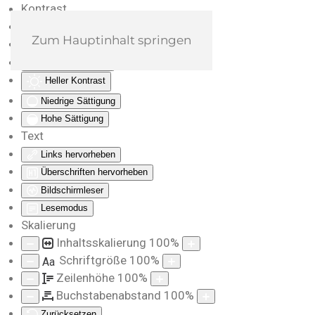
Kontrast
Farben umkehren
Zum Hauptinhalt springen
Monochrom
Dunkler Kontrast
Heller Kontrast
Niedrige Sättigung
Hohe Sättigung
Text
Links hervorheben
Überschriften hervorheben
Bildschirmleser
Lesemodus
Skalierung
Inhaltsskalierung
100
%
Schriftgröße
100
%
Aa
Zeilenhöhe
100
%
Buchstabenabstand
100
%
Zurücksetzen