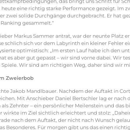
ttkampfbedingungen, das bringt uns Schritt für Schr
eute eine richtig starke Performance gezeigt. Im zwe
 er zwei solide Durchgänge durchgebracht. Er hat ge
a-Ranking gesammelt.“
hieber Markus Sammer antrat, war der neunte Platz e
schlich sich vor dem Labyrinth ein kleiner Fehler ei
ysierte optimistisch: „Im ersten Lauf habe ich den unt
t es aber gut gepasst – wir sind vorne dabei. Wir te
Spiele. Wir sind am richtigen Weg, daher sind wir mi
 im Zweierbob
hte Jakob Mandlbauer. Nachdem der Auftakt in Corti
zeichen. Mit Anschieber Daniel Bertschler lag er nach
als Zehnter – ein persönlicher Meilenstein und das b
irkte im Ziel sichtlich erleichtert und stolz: „Dah
rade nach dem Auftakt, der nicht nach Wunsch gelauf
was Besonderes. Für morgen gibt uns das einen richti