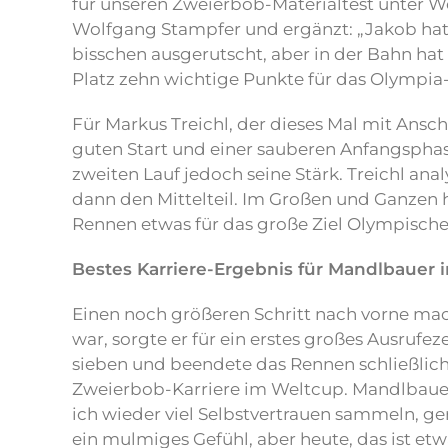
für unseren Zweierbob-Materialtest unter We
Wolfgang Stampfer und ergänzt: „Jakob hat h
bisschen ausgerutscht, aber in der Bahn hat
Platz zehn wichtige Punkte für das Olympi
Für Markus Treichl, der dieses Mal mit Ansc
guten Start und einer sauberen Anfangsphase 
zweiten Lauf jedoch seine Stärk. Treichl anal
dann den Mittelteil. Im Großen und Ganzen ha
Rennen etwas für das große Ziel Olympische 
Bestes Karriere-Ergebnis für Mandlbauer
Einen noch größeren Schritt nach vorne mac
war, sorgte er für ein erstes großes Ausrufe
sieben und beendete das Rennen schließlich 
Zweierbob-Karriere im Weltcup. Mandlbauer w
ich wieder viel Selbstvertrauen sammeln, ge
ein mulmiges Gefühl, aber heute, das ist et