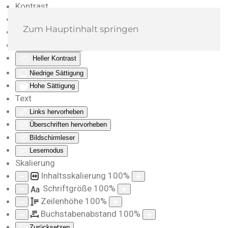
Kontrast
Farben umkehren
Zum Hauptinhalt springen
Monochrom
Dunkler Kontrast
Heller Kontrast
Niedrige Sättigung
Hohe Sättigung
Text
Links hervorheben
Überschriften hervorheben
Bildschirmleser
Lesemodus
Skalierung
Inhaltsskalierung
100
%
Schriftgröße
100
%
Aa
Zeilenhöhe
100
%
Buchstabenabstand
100
%
Zurücksetzen