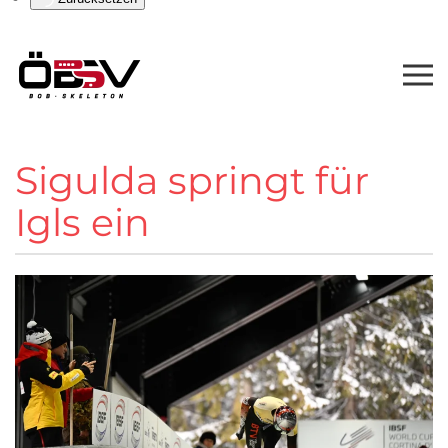
Sigulda springt für
Igls ein