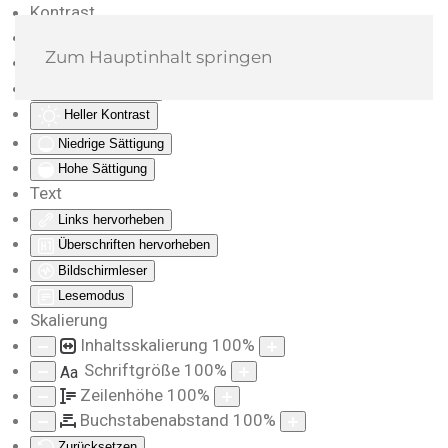
Kontrast
Farben umkehren
Zum Hauptinhalt springen
Monochrom
Dunkler Kontrast
Heller Kontrast
Niedrige Sättigung
Hohe Sättigung
Text
Links hervorheben
Überschriften hervorheben
Bildschirmleser
Lesemodus
Skalierung
Inhaltsskalierung
100
%
Schriftgröße
100
%
Aa
Zeilenhöhe
100
%
Buchstabenabstand
100
%
Zurücksetzen