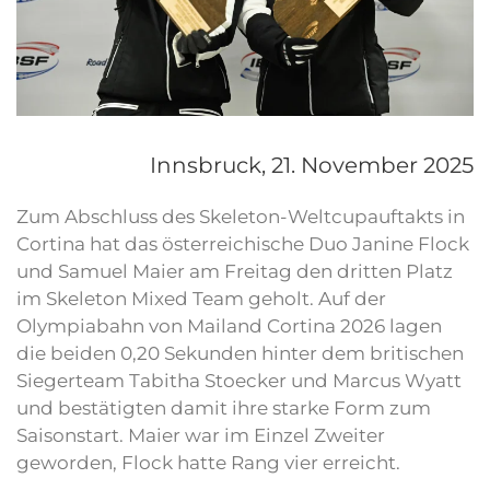
Innsbruck,
21. November 2025
Zum Abschluss des Skeleton-Weltcupauftakts in
Cortina hat das österreichische Duo Janine Flock
und Samuel Maier am Freitag den dritten Platz
im Skeleton Mixed Team geholt. Auf der
Olympiabahn von Mailand Cortina 2026 lagen
die beiden 0,20 Sekunden hinter dem britischen
Siegerteam Tabitha Stoecker und Marcus Wyatt
und bestätigten damit ihre starke Form zum
Saisonstart. Maier war im Einzel Zweiter
geworden, Flock hatte Rang vier erreicht.