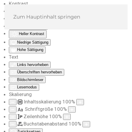
Kontrast
Farben umkehren
Zum Hauptinhalt springen
Monochrom
Dunkler Kontrast
Heller Kontrast
Niedrige Sättigung
Hohe Sättigung
Text
Links hervorheben
Überschriften hervorheben
Bildschirmleser
Lesemodus
Skalierung
Inhaltsskalierung
100
%
Schriftgröße
100
%
Aa
Zeilenhöhe
100
%
Buchstabenabstand
100
%
Zurücksetzen