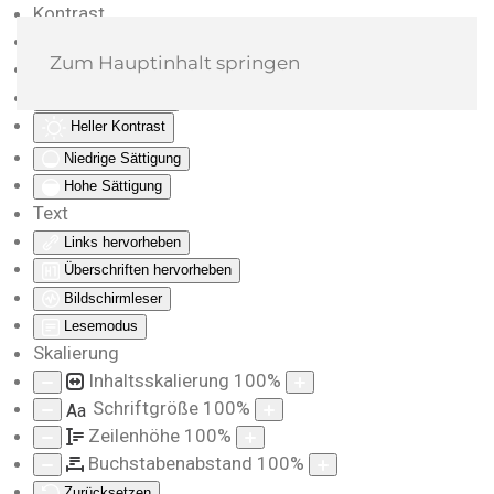
Kontrast
Farben umkehren
Zum Hauptinhalt springen
Monochrom
Dunkler Kontrast
Heller Kontrast
Niedrige Sättigung
Hohe Sättigung
Text
Links hervorheben
Überschriften hervorheben
Bildschirmleser
Lesemodus
Skalierung
Inhaltsskalierung
100
%
Schriftgröße
100
%
Aa
Zeilenhöhe
100
%
Buchstabenabstand
100
%
Zurücksetzen