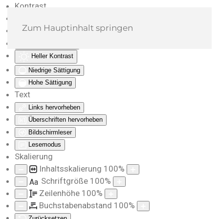
Kontrast
Farben umkehren
Zum Hauptinhalt springen
Monochrom
Dunkler Kontrast
Heller Kontrast
Niedrige Sättigung
Hohe Sättigung
Text
Links hervorheben
Überschriften hervorheben
Bildschirmleser
Lesemodus
Skalierung
Inhaltsskalierung
100
%
Schriftgröße
100
%
Aa
Zeilenhöhe
100
%
Buchstabenabstand
100
%
Zurücksetzen