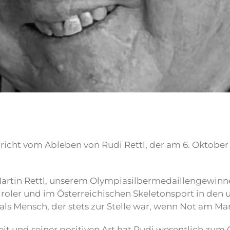
richt vom Ableben von Rudi Rettl, der am 6. Oktober 
Martin Rettl, unserem Olympiasilbermedaillengewinner 
iroler und im Österreichischen Skeletonsport in den u
 als Mensch, der stets zur Stelle war, wenn Not am Ma
it und seiner positiven Art hat Rudi wesentlich zum 