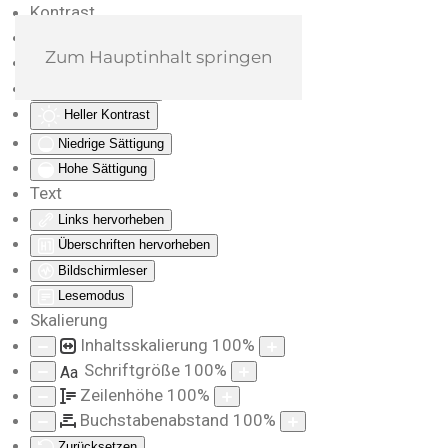
Kontrast
Farben umkehren
Zum Hauptinhalt springen
Monochrom
Dunkler Kontrast
Heller Kontrast
Niedrige Sättigung
Hohe Sättigung
Text
Links hervorheben
Überschriften hervorheben
Bildschirmleser
Lesemodus
Skalierung
Inhaltsskalierung
100
%
Schriftgröße
100
%
Aa
Zeilenhöhe
100
%
Buchstabenabstand
100
%
Zurücksetzen