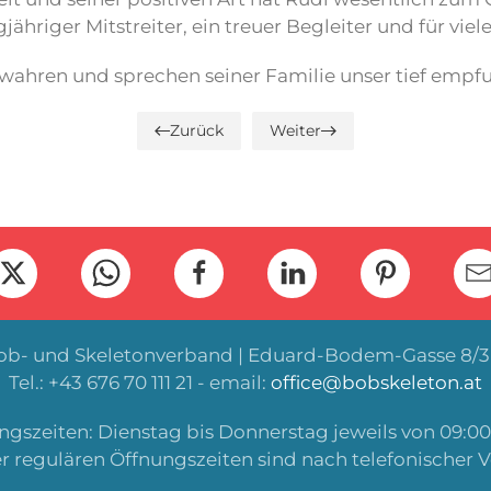
jähriger Mitstreiter, ein treuer Begleiter und für vie
ahren und sprechen seiner Familie unser tief empfu
Zurück
Weiter
Bob- und Skeletonverband | Eduard-Bodem-Gasse 8/3 
Tel.: +43 676 70 111 21 - email:
office@bobskeleton.at
gszeiten: Dienstag bis Donnerstag jeweils von 09:00 
r regulären Öffnungszeiten sind nach telefonischer 