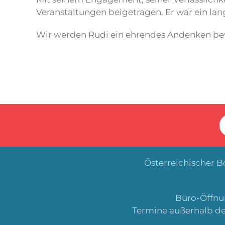
Veranstaltungen beigetragen. Er war ein lang
Wir werden Rudi ein ehrendes Andenken bew
Österreichischer 
Büro-Öffnun
Termine außerhalb de