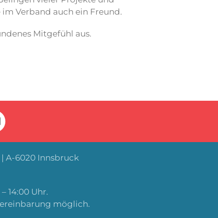
le im Verband auch ein Freund.
ndenes Mitgefühl aus.
| A-6020 Innsbruck
– 14:00 Uhr.
Vereinbarung möglich.