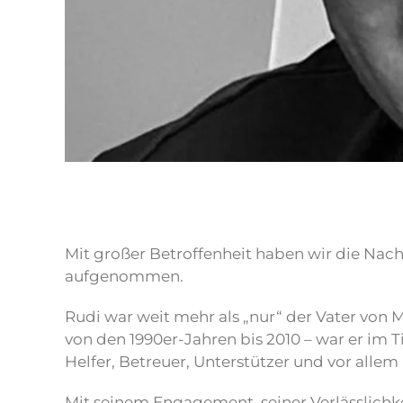
Mit großer Betroffenheit haben wir die Nach
aufgenommen.
Rudi war weit mehr als „nur“ der Vater von 
von den 1990er-Jahren bis 2010 – war er im T
Helfer, Betreuer, Unterstützer und vor allem
Mit seinem Engagement, seiner Verlässlichke