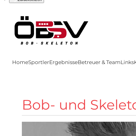
Home
Sportler
Ergebnisse
Betreuer & Team
Links
Bob- und Skeleto