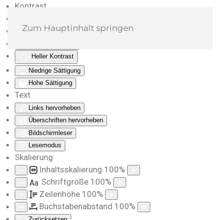
Kontrast
Farben umkehren
Zum Hauptinhalt springen
Monochrom
Dunkler Kontrast
Heller Kontrast
Niedrige Sättigung
Hohe Sättigung
Text
Links hervorheben
Überschriften hervorheben
Bildschirmleser
Lesemodus
Skalierung
Inhaltsskalierung
100
%
Schriftgröße
100
%
Aa
Zeilenhöhe
100
%
Buchstabenabstand
100
%
Zurücksetzen