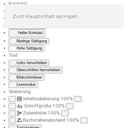
Kontrast
Farben umkehren
Zum Hauptinhalt springen
Monochrom
Dunkler Kontrast
Heller Kontrast
Niedrige Sättigung
Hohe Sättigung
Text
Links hervorheben
Überschriften hervorheben
Bildschirmleser
Lesemodus
Skalierung
Inhaltsskalierung
100
%
Schriftgröße
100
%
Aa
Zeilenhöhe
100
%
Buchstabenabstand
100
%
Zurücksetzen