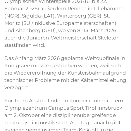
Olympischen Winterspiele 2026 (6. bis 22.
Februar 2026) außerdem Rennen in Lillehammer
(NOR), Sigulda (LAT), Winterberg (GER), St.
Moritz (SUI/inklusive Europameisterschaften)
und Altenberg (GER), wo von 8.-13. März 2026
auch die Junioren-Weltmeisterschaft Skeleton
stattfinden wird.
Das Anfang März 2026 geplante Weltcupfinale in
Königssee musste gestrichen werden, weil sich
die Wiedereröffnung der Kunsteisbahn aufgrund
technischer Probleme mit der Kältemittelleitung
verzögert.
Für Team Austria findet in Kooperation mit dem
Olympiazentrum Campus Sport Tirol Innsbruck
am 2. Oktober eine disziplinenübergreifende
Leistungsdiagnostik statt. Am Tag danach gibt
es einen gemeinsamen Team-Kick-off in die