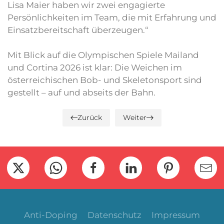
Lisa Maier haben wir zwei engagierte
Persönlichkeiten im Team, die mit Erfahrung und
Einsatzbereitschaft überzeugen.“
Mit Blick auf die Olympischen Spiele Mailand
und Cortina 2026 ist klar: Die Weichen im
österreichischen Bob- und Skeletonsport sind
gestellt – auf und abseits der Bahn.
Zurück
Weiter
Anti-Doping
Datenschutz
Impressum