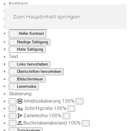
Kontrast
Farben umkehren
Zum Hauptinhalt springen
Monochrom
Dunkler Kontrast
Heller Kontrast
Niedrige Sättigung
Hohe Sättigung
Text
Links hervorheben
Überschriften hervorheben
Bildschirmleser
Lesemodus
Skalierung
Inhaltsskalierung
100
%
Schriftgröße
100
%
Aa
Zeilenhöhe
100
%
Buchstabenabstand
100
%
Zurücksetzen