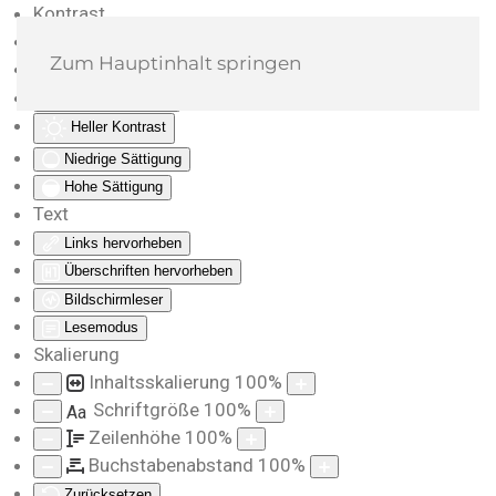
Kontrast
Farben umkehren
Zum Hauptinhalt springen
Monochrom
Dunkler Kontrast
Heller Kontrast
Niedrige Sättigung
Hohe Sättigung
Text
Links hervorheben
Überschriften hervorheben
Bildschirmleser
Lesemodus
Skalierung
Inhaltsskalierung
100
%
Schriftgröße
100
%
Aa
Zeilenhöhe
100
%
Buchstabenabstand
100
%
Zurücksetzen