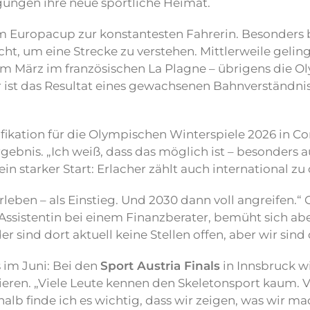
gungen ihre neue sportliche Heimat.
m Europacup zur konstantesten Fahrerin. Besonders 
ht, um eine Strecke zu verstehen. Mittlerweile geling
er im März im französischen La Plagne – übrigens die 
her ist das Resultat eines gewachsenen Bahnverständ
lifikation für die Olympischen Winterspiele 2026 in Co
gebnis. „Ich weiß, dass das möglich ist – besonders 
 ein starker Start: Erlacher zählt auch international z
rleben – als Einstieg. Und 2030 dann voll angreifen.“ 
s Assistentin bei einem Finanzberater, bemüht sich ab
r sind dort aktuell keine Stellen offen, aber wir sind 
s im Juni: Bei den
Sport Austria Finals
in Innsbruck wi
eren. „Viele Leute kennen den Skeletonsport kaum. V
alb finde ich es wichtig, dass wir zeigen, was wir mac