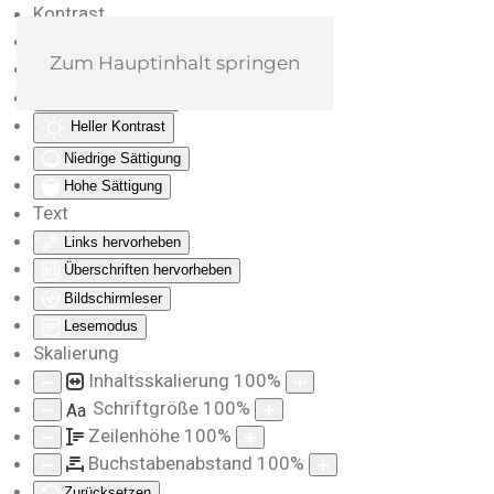
Kontrast
Farben umkehren
Zum Hauptinhalt springen
Monochrom
Dunkler Kontrast
Heller Kontrast
Niedrige Sättigung
Hohe Sättigung
Text
Links hervorheben
Überschriften hervorheben
Bildschirmleser
Lesemodus
Skalierung
Inhaltsskalierung
100
%
Schriftgröße
100
%
Aa
Zeilenhöhe
100
%
Buchstabenabstand
100
%
Zurücksetzen