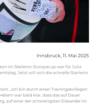
Innsbruck,
11. Mai 2025
aison im Skeleton-Europacup war für Julia
mtsieg. Jetzt will sich die schnelle Starterin
lant. „Ich bin durch einen Trainingskollegen
tern war bald klar, dass das auf Dauer
rg, auf einer der schwierigsten Eiskanäle im