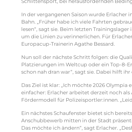
Schlittensport, bei herausfordernden Bedin
In der vergangenen Saison wurde Erlacher i
Bahn. „Früher habe ich viele Fahrten gebrauc
lesen“, sagt sie. Beim letzten Trainingslag
um die Linien zu verinnerlichen. Für Erlac
Europacup-Trainerin Agathe Bessard.
Nun soll der nächste Schritt folgen: die Qua
Platzierungen im Weltcup oder ein Top-8-Er
schon nah dran war“, sagt sie. Dabei hilft ihr
Das Ziel ist klar: „Ich möchte 2026 Olympia e
einfacher: Erlacher arbeitet derzeit noch al
Fördermodell für Polizeisportler:innen. „Leide
Ein nächstes Schaufenster bietet sich bereit
Anschubbewerb mitten in der Stadt präsenti
Das möchte ich ändern“, sagt Erlacher. „Desh