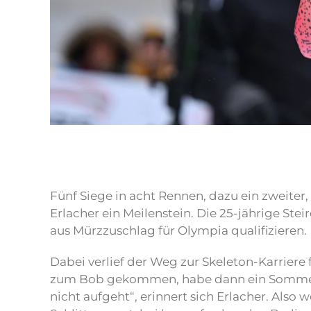
Fünf Siege in acht Rennen, dazu ein zweiter,
Erlacher ein Meilenstein. Die 25-jährige Stei
aus Mürzzuschlag für Olympia qualifizieren.
Dabei verlief der Weg zur Skeleton-Karriere 
zum Bob gekommen, habe dann ein Sommertrai
nicht aufgeht“, erinnert sich Erlacher. Also