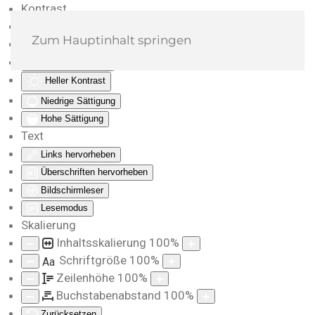
Kontrast
Farben umkehren
Zum Hauptinhalt springen
Monochrom
Dunkler Kontrast
Heller Kontrast
Niedrige Sättigung
Hohe Sättigung
Text
Links hervorheben
Überschriften hervorheben
Bildschirmleser
Lesemodus
Skalierung
Inhaltsskalierung
100
%
Schriftgröße
100
%
Aa
Zeilenhöhe
100
%
Buchstabenabstand
100
%
Zurücksetzen