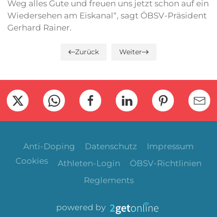
Weg alles Gute und freuen uns jetzt schon auf ein
Wiedersehen am Eiskanal“, sagt ÖBSV-Präsident
Gerhard Rainer.
Zurück
Weiter
Anti-Doping
Datenschutz
Impressum
Cookies
Athleten-Login
ÖBSV-Richtlinien
Reglements
powered by