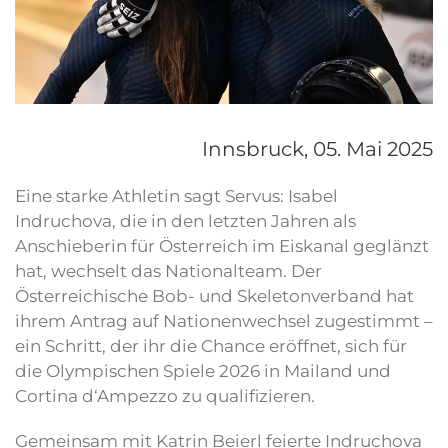
Innsbruck,
05. Mai 2025
Eine starke Athletin sagt Servus: Isabel
Indruchova, die in den letzten Jahren als
Anschieberin für Österreich im Eiskanal geglänzt
hat, wechselt das Nationalteam. Der
Österreichische Bob- und Skeletonverband hat
ihrem Antrag auf Nationenwechsel zugestimmt –
ein Schritt, der ihr die Chance eröffnet, sich für
die Olympischen Spiele 2026 in Mailand und
Cortina d‘Ampezzo zu qualifizieren.
Gemeinsam mit Katrin Beierl feierte Indruchova