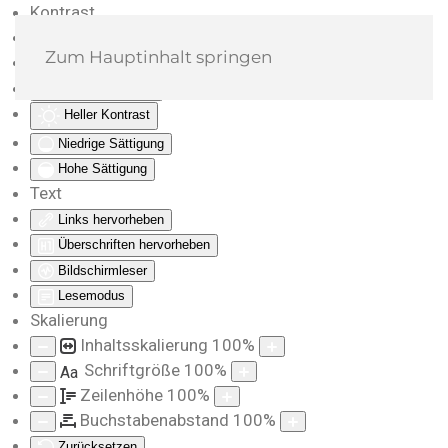
Kontrast
Farben umkehren
Zum Hauptinhalt springen
Monochrom
Dunkler Kontrast
Heller Kontrast
Niedrige Sättigung
Hohe Sättigung
Text
Links hervorheben
Überschriften hervorheben
Bildschirmleser
Lesemodus
Skalierung
Inhaltsskalierung
100
%
Schriftgröße
100
%
Aa
Zeilenhöhe
100
%
Buchstabenabstand
100
%
Zurücksetzen