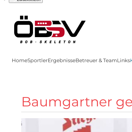
Home
Sportler
Ergebnisse
Betreuer & Team
Links
Baumgartner ge