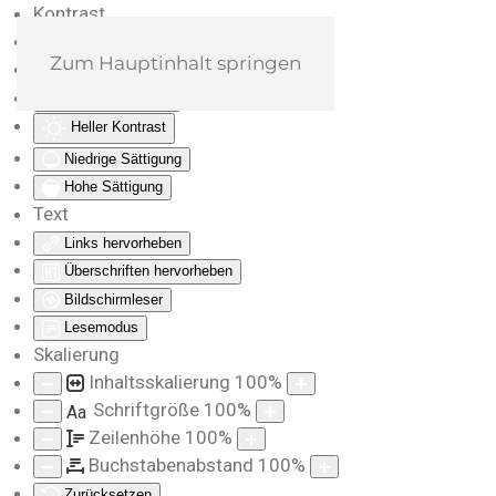
Kontrast
Farben umkehren
Zum Hauptinhalt springen
Monochrom
Dunkler Kontrast
Heller Kontrast
Niedrige Sättigung
Hohe Sättigung
Text
Links hervorheben
Überschriften hervorheben
Bildschirmleser
Lesemodus
Skalierung
Inhaltsskalierung
100
%
Schriftgröße
100
%
Aa
Zeilenhöhe
100
%
Buchstabenabstand
100
%
Zurücksetzen