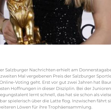
der Salzburger Nachrichten erhielt am Donnerstaga
m zweiten Mal vergebenen Preis der Salzburger Sport
Online-Voting geht. Erst vor gut zwei Jahren hat Ba
sten Hoffnungen in dieser Disziplin. Bei der Junioren-
ngstalent lernt schnell, das hat sie schon als vielse
r spielerisch über die Latte flog. Inzwischen fährt s
 weiteren Löwen für ihre Trophäensammlung.