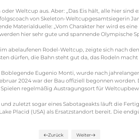
der Weltcup aus. Aber: „Das Eis hält, alle hier sind 
Erfolgscoach von Skeleton-Weltcupgesamtsiegerin Ja
ende Materialduelle: „Vom Charakter her wird es eine 
rden hier sehr gute und spannende Olympische Spi
e im abelaufenen Rodel-Weltcup, zeigte sich nach den
sten dürfen, die Bahn steht gut da, das Rodeln macht
ch Boblegende Eugenio Monti, wurde nach jahrelange
 Februar 2024 war der Bau offiziell begonnen worden. 
en Spielen regelmäßig Austragungsort für Weltcupbew
nd zuletzt sogar eines Sabotageakts läuft die Fertig
ke Placid (USA) als Ersatzstandort bereit. Die end
Zurück
Weiter