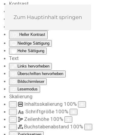
Kontrast
Farben umkehren
Zum Hauptinhalt springen
Monochrom
Dunkler Kontrast
Heller Kontrast
Niedrige Sättigung
Hohe Sättigung
Text
Links hervorheben
Überschriften hervorheben
Bildschirmleser
Lesemodus
Skalierung
Inhaltsskalierung
100
%
Schriftgröße
100
%
Aa
Zeilenhöhe
100
%
Buchstabenabstand
100
%
Zurücksetzen