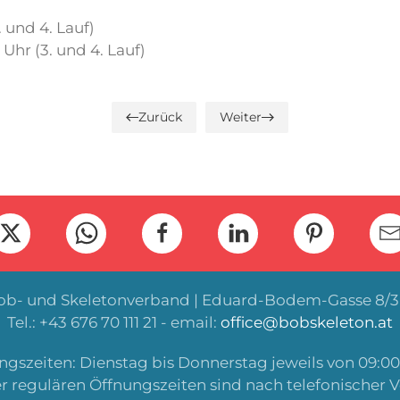
 und 4. Lauf)
Uhr (3. und 4. Lauf)
Zurück
Weiter
Bob- und Skeletonverband | Eduard-Bodem-Gasse 8/3 
Tel.: +43 676 70 111 21 - email:
office@bobskeleton.at
gszeiten: Dienstag bis Donnerstag jeweils von 09:00 
r regulären Öffnungszeiten sind nach telefonischer 