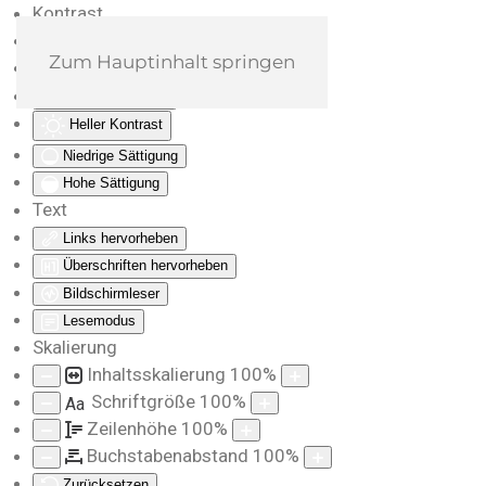
Kontrast
Farben umkehren
Zum Hauptinhalt springen
Monochrom
Dunkler Kontrast
Heller Kontrast
Niedrige Sättigung
Hohe Sättigung
Text
Links hervorheben
Überschriften hervorheben
Bildschirmleser
Lesemodus
Skalierung
Inhaltsskalierung
100
%
Schriftgröße
100
%
Aa
Zeilenhöhe
100
%
Buchstabenabstand
100
%
Zurücksetzen