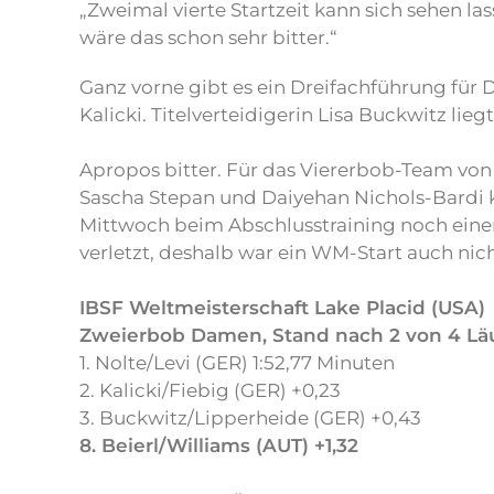
„Zweimal vierte Startzeit kann sich sehen la
wäre das schon sehr bitter.“
Ganz vorne gibt es ein Dreifachführung für
Kalicki. Titelverteidigerin Lisa Buckwitz li
Apropos bitter. Für das Viererbob-Team von
Sascha Stepan und Daiyehan Nichols-Bardi k
Mittwoch beim Abschlusstraining noch einen
verletzt, deshalb war ein WM-Start auch nic
IBSF Weltmeisterschaft Lake Placid (USA
)
Zweierbob Damen, Stand nach 2 von 4 Lä
1. Nolte/Levi (GER) 1:52,77 Minuten
2. Kalicki/Fiebig (GER) +0,23
3. Buckwitz/Lipperheide (GER) +0,43
8. Beierl/Williams (AUT) +1,32