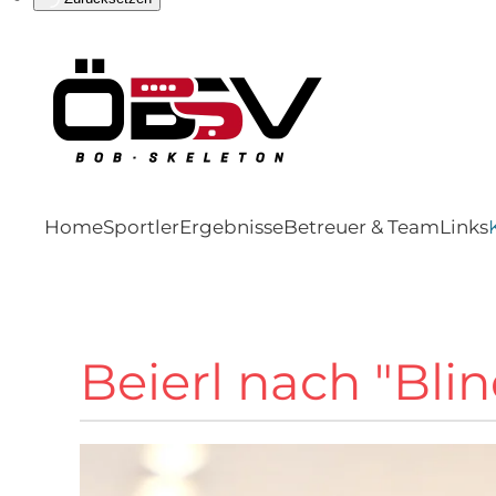
Home
Sportler
Ergebnisse
Betreuer & Team
Links
Beierl nach "Bli