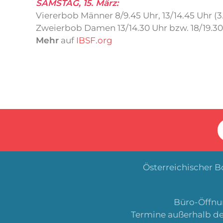
SAMSTAG, 15. März:
Viererbob Männer 8/9.45 Uhr, 13/14.45 Uhr (3.
Zweierbob Damen 13/14.30 Uhr bzw. 18/19.30 
Mehr
auf
IBSF.org
Österreichischer 
Büro-Öffnun
Termine außerhalb de