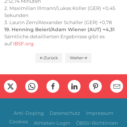
2:12,74 Minuten
2. Maximilian Illmann/Lukas Koller (GER) +0,45
Sekunden
3. Laurin Zern/Alexander Schaller (GER) +0,78
19. Henning Beierl/Adam Wiener (AUT) +4,31
Sämtliche detaillierten Ergebnisse gibt es
auf
IBSF.org
Zurück
Weiter
Anti-Doping
Datenschutz
Impressum
Cookies
Athleten-Login
ÖBSV-Richtlinien