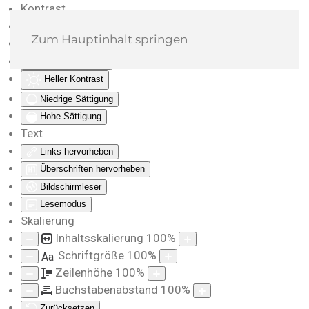
Kontrast
Farben umkehren
Zum Hauptinhalt springen
Monochrom
Dunkler Kontrast
Heller Kontrast
Niedrige Sättigung
Hohe Sättigung
Text
Links hervorheben
Überschriften hervorheben
Bildschirmleser
Lesemodus
Skalierung
Inhaltsskalierung
100
%
Schriftgröße
100
%
Aa
Zeilenhöhe
100
%
Buchstabenabstand
100
%
Zurücksetzen