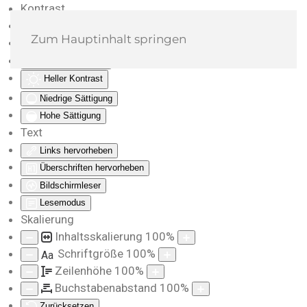
Kontrast
Farben umkehren
Zum Hauptinhalt springen
Monochrom
Dunkler Kontrast
Heller Kontrast
Niedrige Sättigung
Hohe Sättigung
Text
Links hervorheben
Überschriften hervorheben
Bildschirmleser
Lesemodus
Skalierung
Inhaltsskalierung
100
%
Schriftgröße
100
%
Aa
Zeilenhöhe
100
%
Buchstabenabstand
100
%
Zurücksetzen