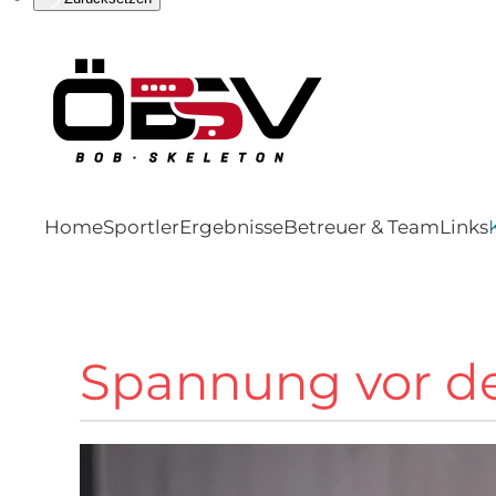
Home
Sportler
Ergebnisse
Betreuer & Team
Links
Spannung vor d