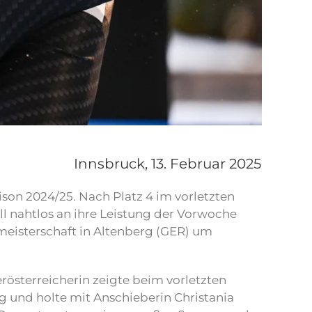
Innsbruck,
13. Februar 2025
n 2024/25. Nach Platz 4 im vorletzten
l nahtlos an ihre Leistung der Vorwoche
eisterschaft in Altenberg (GER) um
rösterreicherin zeigte beim vorletzten
 und holte mit Anschieberin Christania