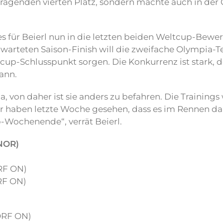
rragenden vierten Platz, sondern machte auch in d
s für Beierl nun in die letzten beiden Weltcup-Bewer
arteten Saison-Finish will die zweifache Olympia-T
up-Schlusspunkt sorgen. Die Konkurrenz ist stark, do
ann.
 von daher ist sie anders zu befahren. Die Trainings
ir haben letzte Woche gesehen, dass es im Rennen da
-Wochenende“, verrät Beierl.
NOR)
ORF ON)
ORF ON)
 ORF ON)