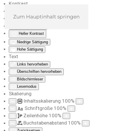
Kontrast
Farben umkehren
Zum Hauptinhalt springen
Monochrom
Dunkler Kontrast
Heller Kontrast
Niedrige Sättigung
Hohe Sättigung
Text
Links hervorheben
Überschriften hervorheben
Bildschirmleser
Lesemodus
Skalierung
Inhaltsskalierung
100
%
Schriftgröße
100
%
Aa
Zeilenhöhe
100
%
Buchstabenabstand
100
%
Zurücksetzen