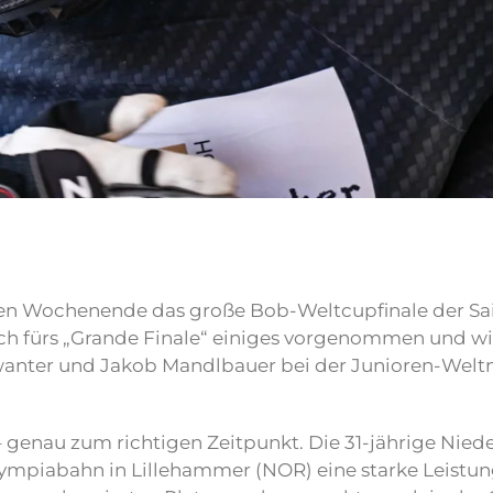
 Wochenende das große Bob-Weltcupfinale der Saiso
ch fürs „Grande Finale“ einiges vorgenommen und wil
wanter und Jakob Mandlbauer bei der Junioren-Weltm
 genau zum richtigen Zeitpunkt. Die 31-jährige Niede
mpiabahn in Lillehammer (NOR) eine starke Leistung